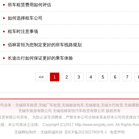
·
班车租赁费用如何评估
·
如何选择租车公司
·
租车时注意事项
·
佰林富恒为您制定更好的班车线路规划
·
长途出行如何保证更好的乘车体验
<<
1
2
3
4
5
6
7
司业务：无锡班车租赁,无锡厂车租赁,无锡旅游包车,无锡接送,无锡大巴租赁,无锡通
无锡市旅游有限公司 无锡佰林富恒汽车租赁有限公司 版权所有
租赁有限公司所有。 为防止误导消费者，严禁非本公司分销体系未经本公司同意擅自下
，本公司将诉之法律。 Copyright (C)2017 Http://www.wxyjxkj.com.
All Rights Re
无锡网站制作
：
无锡和诚科技
苏ICP备2023027905号-1
免责声明